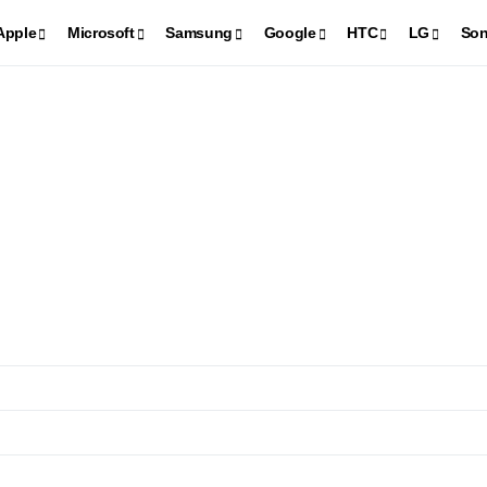
Apple
Microsoft
Samsung
Google
HTC
LG
So