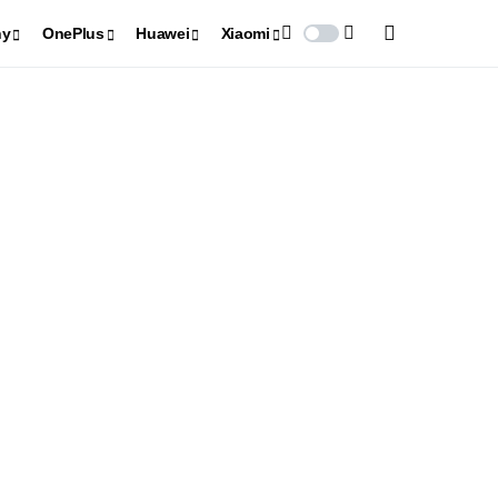
ny
OnePlus
Huawei
Xiaomi