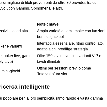
 migliaia di titoli provenienti da oltre 70 provider, tra cui
volution Gaming, Spinomenal e altri.
Note chiave
sivi, slot ad alta
Ampia varietà di temi, molte con funzioni
bonus e jackpot
Interfaccia essenziale, ritmo controllato,
ker e varianti
adatto a chi predilige strategia
ve, poker live, game
Oltre 150 tavoli live, con varianti VIP e
ly Live)
tavoli illimitati
Ottimi per sessioni brevi o come
e mini‑giochi
“intervallo” tra slot
ricerca intelligente
più popolare per la loro semplicità, ritmo rapido e vasta gamma