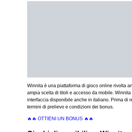
Winnita è una piattaforma di gioco online rivolta a
ampia scelta di titoli e accesso da mobile. Winnit
interfaccia disponibile anche in italiano. Prima di r
termini di prelievo e condizioni dei bonus.
🔥🔥 OTTIENI UN BONUS 🔥🔥