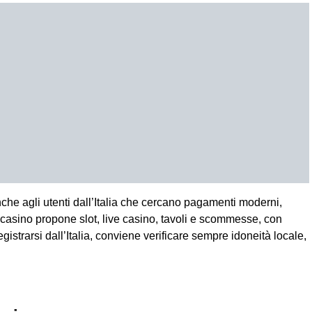
nche agli utenti dall’Italia che cercano pagamenti moderni,
a casino propone slot, live casino, tavoli e scommesse, con
egistrarsi dall’Italia, conviene verificare sempre idoneità locale,