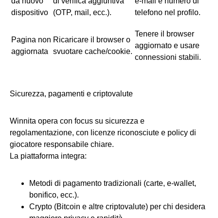
da nuovo
di verifica aggiuntiva
e‑mail e numero di
dispositivo
(OTP, mail, ecc.).
telefono nel profilo.
Tenere il browser
Pagina non
Ricaricare il browser o
aggiornato e usare
aggiornata
svuotare cache/cookie.
connessioni stabili.
Sicurezza, pagamenti e criptovalute
Winnita opera con focus su sicurezza e
regolamentazione, con licenze riconosciute e policy di
giocatore responsabile chiare.
La piattaforma integra:
Metodi di pagamento tradizionali (carte, e‑wallet,
bonifico, ecc.).
Crypto (Bitcoin e altre criptovalute) per chi desidera