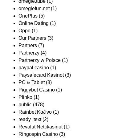
omegle.tube
(1)
omeglefun.net
(1)
OnePlus
(5)
Online Dating
(1)
Oppo
(1)
Our Partners
(3)
Partners
(7)
Partnerzy
(4)
Partnerzy w Polsce
(1)
paypal casino
(1)
Paysafecard Kasinot
(3)
PC & Tablet
(8)
Piggybet Casino
(1)
Plinko
(1)
public
(478)
Rainbet Καζίνο
(1)
ready_text
(2)
Revolut Nettikasinot
(1)
Ringospin Casino
(3)