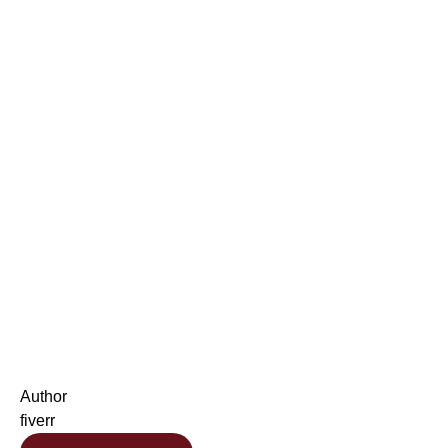
Author
fiverr