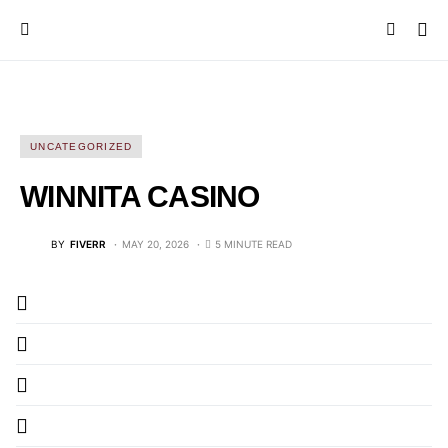
UNCATEGORIZED
WINNITA CASINO
BY
FIVERR
MAY 20, 2026
5 MINUTE READ