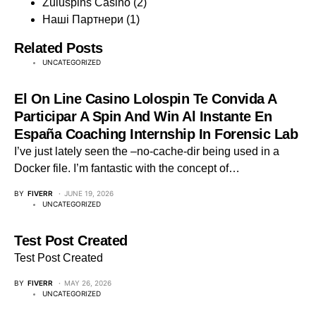
Zuluspins Casino
(2)
Наші Партнери
(1)
Related Posts
UNCATEGORIZED
El On Line Casino Lolospin Te Convida A
Participar A Spin And Win Al Instante En
España Coaching Internship In Forensic Lab
I’ve just lately seen the –no-cache-dir being used in a
Docker file. I’m fantastic with the concept of…
BY
FIVERR
JUNE 19, 2026
UNCATEGORIZED
Test Post Created
Test Post Created
BY
FIVERR
MAY 26, 2026
UNCATEGORIZED