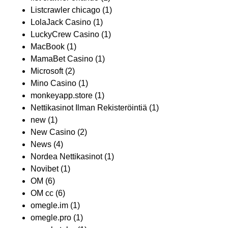
Listcrawler chicago
(1)
LolaJack Casino
(1)
LuckyCrew Casino
(1)
MacBook
(1)
MamaBet Casino
(1)
Microsoft
(2)
Mino Casino
(1)
monkeyapp.store
(1)
Nettikasinot Ilman Rekisteröintiä
(1)
new
(1)
New Casino
(2)
News
(4)
Nordea Nettikasinot
(1)
Novibet
(1)
OM
(6)
OM cc
(6)
omegle.im
(1)
omegle.pro
(1)