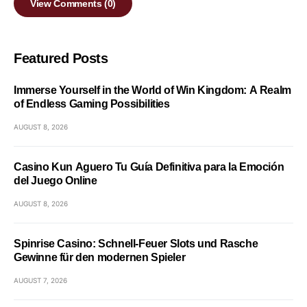
View Comments (0)
Featured Posts
Immerse Yourself in the World of Win Kingdom: A Realm
of Endless Gaming Possibilities
AUGUST 8, 2026
Casino Kun Aguero Tu Guía Definitiva para la Emoción
del Juego Online
AUGUST 8, 2026
Spinrise Casino: Schnell‑Feuer Slots und Rasche
Gewinne für den modernen Spieler
AUGUST 7, 2026