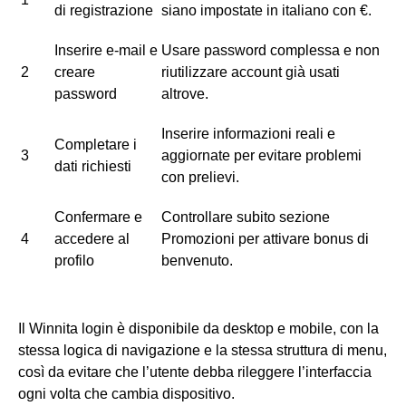
di registrazione
siano impostate in italiano con €.
Inserire e‑mail e
Usare password complessa e non
2
creare
riutilizzare account già usati
password
altrove.
Inserire informazioni reali e
Completare i
3
aggiornate per evitare problemi
dati richiesti
con prelievi.
Confermare e
Controllare subito sezione
4
accedere al
Promozioni per attivare bonus di
profilo
benvenuto.
Il Winnita login è disponibile da desktop e mobile, con la
stessa logica di navigazione e la stessa struttura di menu,
così da evitare che l’utente debba rileggere l’interfaccia
ogni volta che cambia dispositivo.