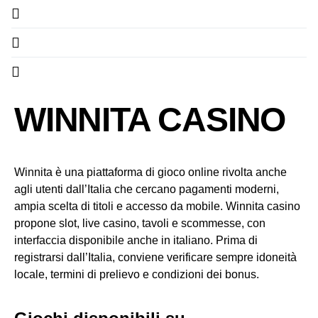
WINNITA CASINO
Winnita è una piattaforma di gioco online rivolta anche
agli utenti dall’Italia che cercano pagamenti moderni,
ampia scelta di titoli e accesso da mobile. Winnita casino
propone slot, live casino, tavoli e scommesse, con
interfaccia disponibile anche in italiano. Prima di
registrarsi dall’Italia, conviene verificare sempre idoneità
locale, termini di prelievo e condizioni dei bonus.