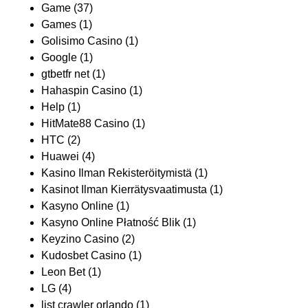
Game
(37)
Games
(1)
Golisimo Casino
(1)
Google
(1)
gtbetfr net
(1)
Hahaspin Casino
(1)
Help
(1)
HitMate88 Casino
(1)
HTC
(2)
Huawei
(4)
Kasino Ilman Rekisteröitymistä
(1)
Kasinot Ilman Kierrätysvaatimusta
(1)
Kasyno Online
(1)
Kasyno Online Płatność Blik
(1)
Keyzino Casino
(2)
Kudosbet Casino
(1)
Leon Bet
(1)
LG
(4)
list crawler orlando
(1)