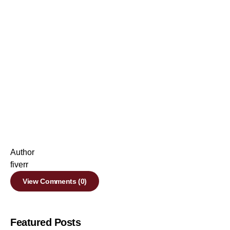
Author
fiverr
View Comments (0)
Featured Posts