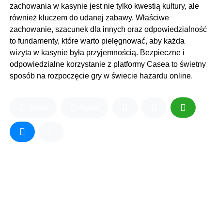
zachowania w kasynie jest nie tylko kwestią kultury, ale
również kluczem do udanej zabawy. Właściwe
zachowanie, szacunek dla innych oraz odpowiedzialność
to fundamenty, które warto pielęgnować, aby każda
wizyta w kasynie była przyjemnością. Bezpieczne i
odpowiedzialne korzystanie z platformy Casea to świetny
sposób na rozpoczęcie gry w świecie hazardu online.
Share
Tweet