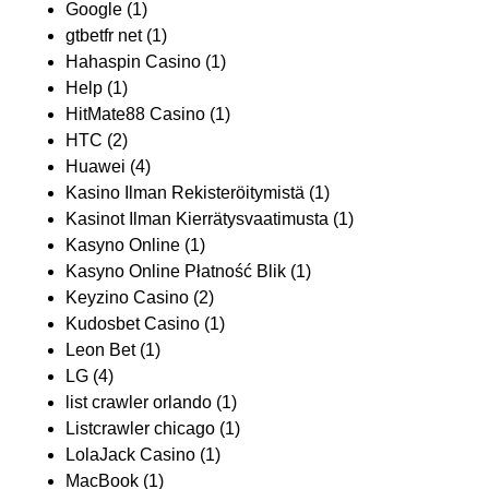
Google
(1)
gtbetfr net
(1)
Hahaspin Casino
(1)
Help
(1)
HitMate88 Casino
(1)
HTC
(2)
Huawei
(4)
Kasino Ilman Rekisteröitymistä
(1)
Kasinot Ilman Kierrätysvaatimusta
(1)
Kasyno Online
(1)
Kasyno Online Płatność Blik
(1)
Keyzino Casino
(2)
Kudosbet Casino
(1)
Leon Bet
(1)
LG
(4)
list crawler orlando
(1)
Listcrawler chicago
(1)
LolaJack Casino
(1)
MacBook
(1)