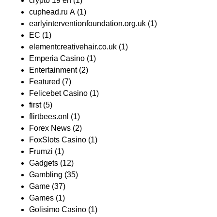
crypto 19 en
(1)
cuphead.ru A
(1)
earlyinterventionfoundation.org.uk
(1)
EC
(1)
elementcreativehair.co.uk
(1)
Emperia Casino
(1)
Entertainment
(2)
Featured
(7)
Felicebet Casino
(1)
first
(5)
flirtbees.onl
(1)
Forex News
(2)
FoxSlots Casino
(1)
Frumzi
(1)
Gadgets
(12)
Gambling
(35)
Game
(37)
Games
(1)
Golisimo Casino
(1)