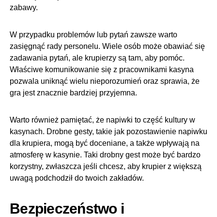
zabawy.
W przypadku problemów lub pytań zawsze warto
zasięgnąć rady personelu. Wiele osób może obawiać się
zadawania pytań, ale krupierzy są tam, aby pomóc.
Właściwe komunikowanie się z pracownikami kasyna
pozwala uniknąć wielu nieporozumień oraz sprawia, że
gra jest znacznie bardziej przyjemna.
Warto również pamiętać, że napiwki to część kultury w
kasynach. Drobne gesty, takie jak pozostawienie napiwku
dla krupiera, mogą być doceniane, a także wpływają na
atmosferę w kasynie. Taki drobny gest może być bardzo
korzystny, zwłaszcza jeśli chcesz, aby krupier z większą
uwagą podchodził do twoich zakładów.
Bezpieczeństwo i