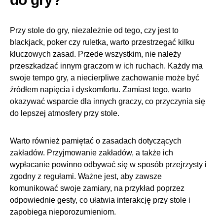
Przy stole do gry, niezależnie od tego, czy jest to
blackjack, poker czy ruletka, warto przestrzegać kilku
kluczowych zasad. Przede wszystkim, nie należy
przeszkadzać innym graczom w ich ruchach. Każdy ma
swoje tempo gry, a niecierpliwe zachowanie może być
źródłem napięcia i dyskomfortu. Zamiast tego, warto
okazywać wsparcie dla innych graczy, co przyczynia się
do lepszej atmosfery przy stole.
Warto również pamiętać o zasadach dotyczących
zakładów. Przyjmowanie zakładów, a także ich
wypłacanie powinno odbywać się w sposób przejrzysty i
zgodny z regułami. Ważne jest, aby zawsze
komunikować swoje zamiary, na przykład poprzez
odpowiednie gesty, co ułatwia interakcję przy stole i
zapobiega nieporozumieniom.