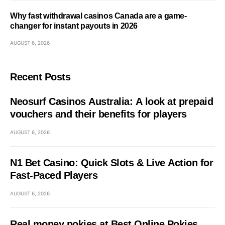
Why fast withdrawal casinos Canada are a game-
changer for instant payouts in 2026
AUGUST 6, 2026
Recent Posts
Neosurf Casinos Australia: A look at prepaid
vouchers and their benefits for players
AUGUST 6, 2026
N1 Bet Casino: Quick Slots & Live Action for
Fast‑Paced Players
AUGUST 6, 2026
Real money pokies at Best Online Pokies