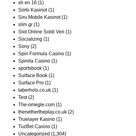
sh en 16
(1)
Siirto Kasinot
(1)
Siru Mobile Kasinot
(1)
slim gr
(1)
Slot Online Soldi Veri
(1)
Socializing
(1)
Sony
(2)
Spin Formula Casino
(1)
Spinita Casino
(1)
sportsbook
(1)
Surface Book
(1)
Surface Pro
(1)
taberhols.co.uk
(1)
Test
(2)
The-omegle.com
(1)
thenethertheplay.co.uk
(2)
Truelayer Kasino
(1)
TuzBet Casino
(1)
Uncategorized
(1,304)