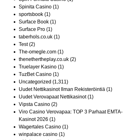
Spinita Casino
(1)
sportsbook
(1)
Surface Book
(1)
Surface Pro
(1)
taberhols.co.uk
(1)
Test
(2)
The-omegle.com
(1)
thenethertheplay.co.uk
(2)
Truelayer Kasino
(1)
TuzBet Casino
(1)
Uncategorized
(1,311)
Uudet Nettikasinot Ilman Rekisteröintiä
(1)
Uudet Verovapaat Nettikasinot
(1)
Vipsta Casino
(2)
Viro Casino Verovapaa: TOP 3 Parhaat EMTA-
Kasinot 2026
(1)
Wagertales Casino
(1)
winpalace casino
(1)