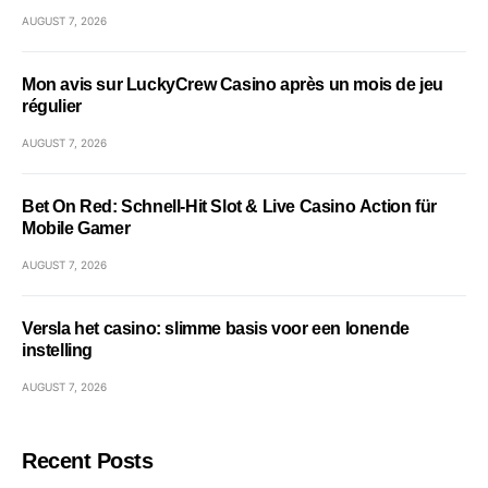
AUGUST 7, 2026
Mon avis sur LuckyCrew Casino après un mois de jeu
régulier
AUGUST 7, 2026
Bet On Red: Schnell‑Hit Slot & Live Casino Action für
Mobile Gamer
AUGUST 7, 2026
Versla het casino: slimme basis voor een lonende
instelling
AUGUST 7, 2026
Recent Posts