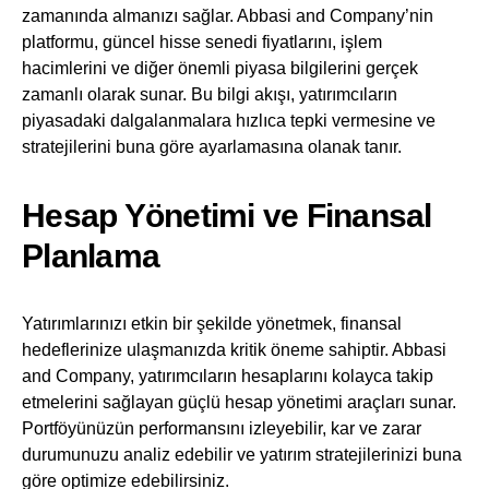
zamanında almanızı sağlar. Abbasi and Company’nin
platformu, güncel hisse senedi fiyatlarını, işlem
hacimlerini ve diğer önemli piyasa bilgilerini gerçek
zamanlı olarak sunar. Bu bilgi akışı, yatırımcıların
piyasadaki dalgalanmalara hızlıca tepki vermesine ve
stratejilerini buna göre ayarlamasına olanak tanır.
Hesap Yönetimi ve Finansal
Planlama
Yatırımlarınızı etkin bir şekilde yönetmek, finansal
hedeflerinize ulaşmanızda kritik öneme sahiptir. Abbasi
and Company, yatırımcıların hesaplarını kolayca takip
etmelerini sağlayan güçlü hesap yönetimi araçları sunar.
Portföyünüzün performansını izleyebilir, kar ve zarar
durumunuzu analiz edebilir ve yatırım stratejilerinizi buna
göre optimize edebilirsiniz.