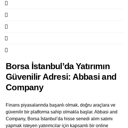
Borsa İstanbul’da Yatırımın
Güvenilir Adresi: Abbasi and
Company
Finans piyasalarında başarılı olmak, doğru araçlara ve
güvenilir bir platforma sahip olmakla başlar. Abbasi and
Company, Borsa İstanbul’da hisse senedi alım satımı
yapmak isteyen yatırımcılar için kapsamlı bir online