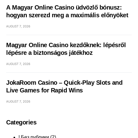
A Magyar Online Casino üdvözlő bónusz:
hogyan szerezd meg a maximális előnyöket
AUGUST 7, 2026
Magyar Online Casino kezdőknek: lépésről
lépésre a biztonságos játékhoz
AUGUST 7, 2026
JokaRoom Casino – Quick‑Play Slots and
Live Games for Rapid Wins
AUGUST 7, 2026
Categories
! Без рубрики
(2)