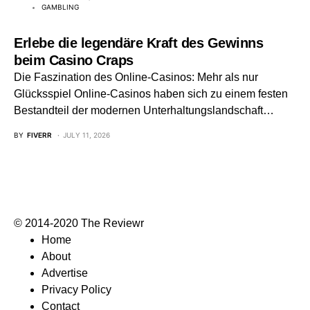
GAMBLING
Erlebe die legendäre Kraft des Gewinns
beim Casino Craps
Die Faszination des Online-Casinos: Mehr als nur
Glücksspiel Online-Casinos haben sich zu einem festen
Bestandteil der modernen Unterhaltungslandschaft…
BY
FIVERR
JULY 11, 2026
© 2014-2020 The Reviewr
Home
About
Advertise
Privacy Policy
Contact