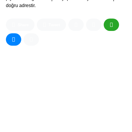
doğru adrestir.
Share
Tweet