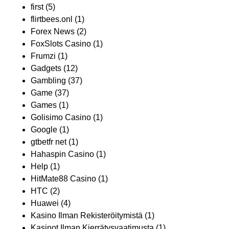
first
(5)
flirtbees.onl
(1)
Forex News
(2)
FoxSlots Casino
(1)
Frumzi
(1)
Gadgets
(12)
Gambling
(37)
Game
(37)
Games
(1)
Golisimo Casino
(1)
Google
(1)
gtbetfr net
(1)
Hahaspin Casino
(1)
Help
(1)
HitMate88 Casino
(1)
HTC
(2)
Huawei
(4)
Kasino Ilman Rekisteröitymistä
(1)
Kasinot Ilman Kierrätysvaatimusta
(1)