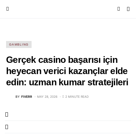
GAMBLING
Gerçek casino başarısı için
heyecan verici kazançlar elde
edin: uzman kumar stratejileri
BY
FIVERR
MAY 28, 2026
2 MINUTE READ