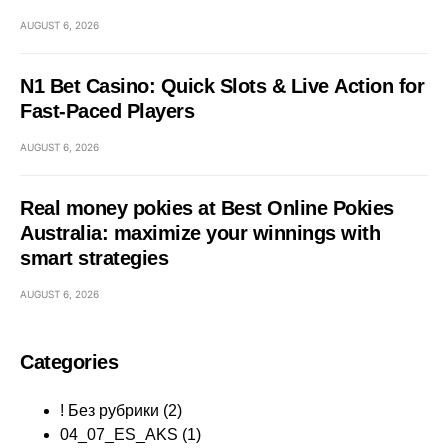
AUGUST 6, 2026
N1 Bet Casino: Quick Slots & Live Action for
Fast‑Paced Players
AUGUST 6, 2026
Real money pokies at Best Online Pokies
Australia: maximize your winnings with
smart strategies
AUGUST 6, 2026
Categories
! Без рубрики
(2)
04_07_ES_AKS
(1)