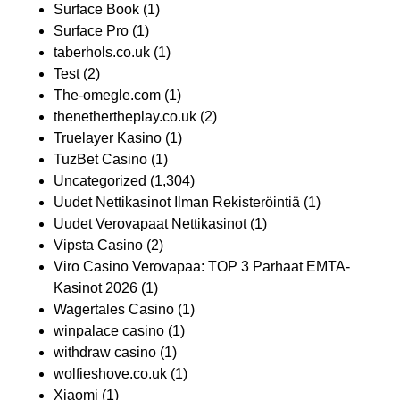
Surface Book
(1)
Surface Pro
(1)
taberhols.co.uk
(1)
Test
(2)
The-omegle.com
(1)
thenethertheplay.co.uk
(2)
Truelayer Kasino
(1)
TuzBet Casino
(1)
Uncategorized
(1,304)
Uudet Nettikasinot Ilman Rekisteröintiä
(1)
Uudet Verovapaat Nettikasinot
(1)
Vipsta Casino
(2)
Viro Casino Verovapaa: TOP 3 Parhaat EMTA-
Kasinot 2026
(1)
Wagertales Casino
(1)
winpalace casino
(1)
withdraw casino
(1)
wolfieshove.co.uk
(1)
Xiaomi
(1)