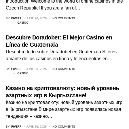
Introduction Welcome to the world of online casinos in the
Czech Republic! If you are a fan of…
BY
FIVERR
JUNE 26, 2026
NO COMMENTS
CASINO
Descubre Doradobet: El Mejor Casino en
Línea de Guatemala
Descubre todo sobre Doradobet en Guatemala Si eres
amante de los casinos en línea y te encuentras en…
BY
FIVERR
JUNE 25, 2026
NO COMMENTS
CASINO
Казино на криптовалюту: новый уровень
азартных игр в Кыргызстане!
Казино на криптовалюту: новый уровень азартных игр
в Кыргызстане В мире азартных игр появилась новая
тенденция – казино…
BY
FIVERR
JUNE 26, 2026
NO COMMENTS