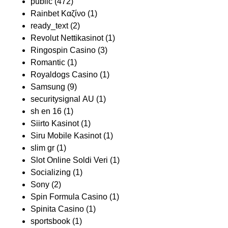
public
(472)
Rainbet Καζίνο
(1)
ready_text
(2)
Revolut Nettikasinot
(1)
Ringospin Casino
(3)
Romantic
(1)
Royaldogs Casino
(1)
Samsung
(9)
securitysignal AU
(1)
sh en 16
(1)
Siirto Kasinot
(1)
Siru Mobile Kasinot
(1)
slim gr
(1)
Slot Online Soldi Veri
(1)
Socializing
(1)
Sony
(2)
Spin Formula Casino
(1)
Spinita Casino
(1)
sportsbook
(1)