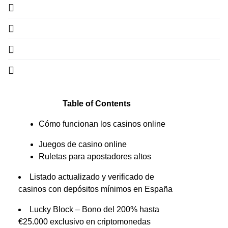
Table of Contents
Cómo funcionan los casinos online
Juegos de casino online
Ruletas para apostadores altos
Listado actualizado y verificado de
casinos con depósitos mínimos en España
Lucky Block – Bono del 200% hasta
€25.000 exclusivo en criptomonedas