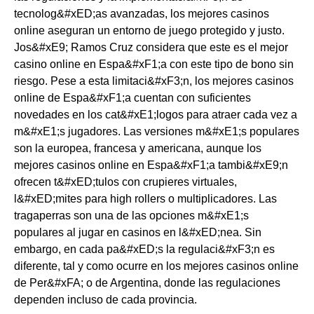
tecnolog&#xED;as avanzadas, los mejores casinos
online aseguran un entorno de juego protegido y justo.
Jos&#xE9; Ramos Cruz considera que este es el mejor
casino online en Espa&#xF1;a con este tipo de bono sin
riesgo. Pese a esta limitaci&#xF3;n, los mejores casinos
online de Espa&#xF1;a cuentan con suficientes
novedades en los cat&#xE1;logos para atraer cada vez a
m&#xE1;s jugadores. Las versiones m&#xE1;s populares
son la europea, francesa y americana, aunque los
mejores casinos online en Espa&#xF1;a tambi&#xE9;n
ofrecen t&#xED;tulos con crupieres virtuales,
l&#xED;mites para high rollers o multiplicadores. Las
tragaperras son una de las opciones m&#xE1;s
populares al jugar en casinos en l&#xED;nea. Sin
embargo, en cada pa&#xED;s la regulaci&#xF3;n es
diferente, tal y como ocurre en los mejores casinos online
de Per&#xFA; o de Argentina, donde las regulaciones
dependen incluso de cada provincia.