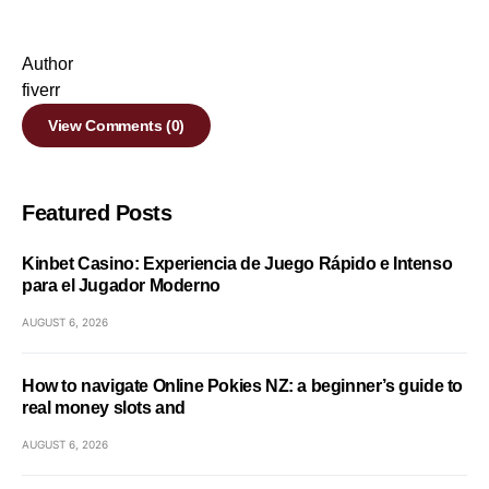
Author
fiverr
View Comments (0)
Featured Posts
Kinbet Casino: Experiencia de Juego Rápido e Intenso
para el Jugador Moderno
AUGUST 6, 2026
How to navigate Online Pokies NZ: a beginner’s guide to
real money slots and
AUGUST 6, 2026