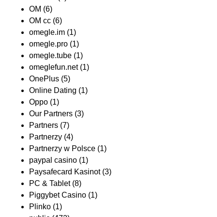
OM
(6)
OM cc
(6)
omegle.im
(1)
omegle.pro
(1)
omegle.tube
(1)
omeglefun.net
(1)
OnePlus
(5)
Online Dating
(1)
Oppo
(1)
Our Partners
(3)
Partners
(7)
Partnerzy
(4)
Partnerzy w Polsce
(1)
paypal casino
(1)
Paysafecard Kasinot
(3)
PC & Tablet
(8)
Piggybet Casino
(1)
Plinko
(1)