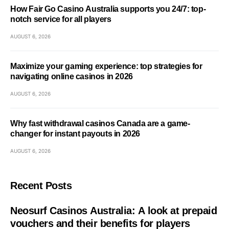
How Fair Go Casino Australia supports you 24/7: top-
notch service for all players
AUGUST 6, 2026
Maximize your gaming experience: top strategies for
navigating online casinos in 2026
AUGUST 6, 2026
Why fast withdrawal casinos Canada are a game-
changer for instant payouts in 2026
AUGUST 6, 2026
Recent Posts
Neosurf Casinos Australia: A look at prepaid
vouchers and their benefits for players