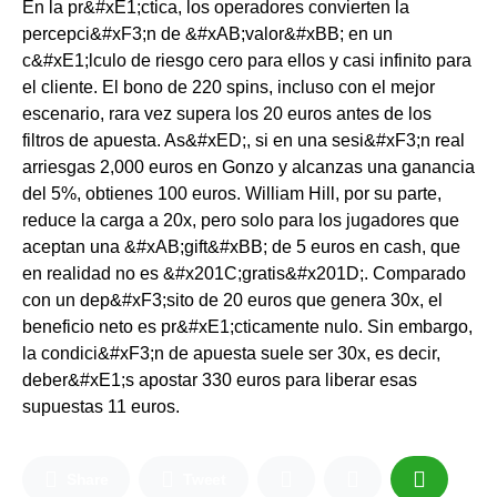
En la pr&#xE1;ctica, los operadores convierten la
percepci&#xF3;n de &#xAB;valor&#xBB; en un
c&#xE1;lculo de riesgo cero para ellos y casi infinito para
el cliente. El bono de 220 spins, incluso con el mejor
escenario, rara vez supera los 20 euros antes de los
filtros de apuesta. As&#xED;, si en una sesi&#xF3;n real
arriesgas 2,000 euros en Gonzo y alcanzas una ganancia
del 5%, obtienes 100 euros. William Hill, por su parte,
reduce la carga a 20x, pero solo para los jugadores que
aceptan una &#xAB;gift&#xBB; de 5 euros en cash, que
en realidad no es &#x201C;gratis&#x201D;. Comparado
con un dep&#xF3;sito de 20 euros que genera 30x, el
beneficio neto es pr&#xE1;cticamente nulo. Sin embargo,
la condici&#xF3;n de apuesta suele ser 30x, es decir,
deber&#xE1;s apostar 330 euros para liberar esas
supuestas 11 euros.
Share
Tweet