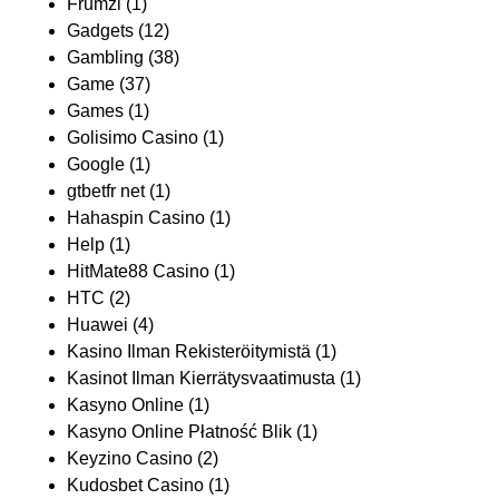
Frumzi
(1)
Gadgets
(12)
Gambling
(38)
Game
(37)
Games
(1)
Golisimo Casino
(1)
Google
(1)
gtbetfr net
(1)
Hahaspin Casino
(1)
Help
(1)
HitMate88 Casino
(1)
HTC
(2)
Huawei
(4)
Kasino Ilman Rekisteröitymistä
(1)
Kasinot Ilman Kierrätysvaatimusta
(1)
Kasyno Online
(1)
Kasyno Online Płatność Blik
(1)
Keyzino Casino
(2)
Kudosbet Casino
(1)