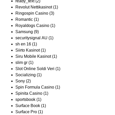
ready_text
(2)
Revolut Nettikasinot
(1)
Ringospin Casino
(3)
Romantic
(1)
Royaldogs Casino
(1)
Samsung
(9)
securitysignal AU
(1)
sh en 16
(1)
Siirto Kasinot
(1)
Siru Mobile Kasinot
(1)
slim gr
(1)
Slot Online Soldi Veri
(1)
Socializing
(1)
Sony
(2)
Spin Formula Casino
(1)
Spinita Casino
(1)
sportsbook
(1)
Surface Book
(1)
Surface Pro
(1)