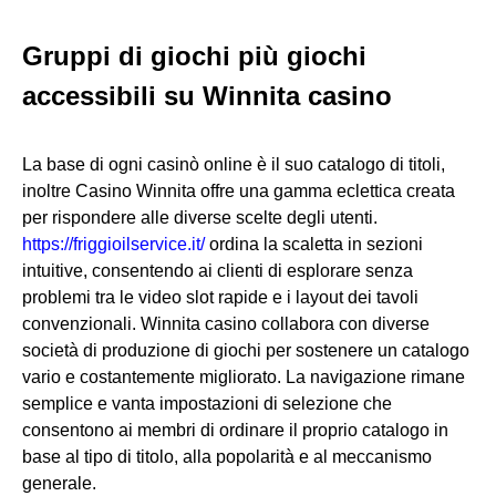
Gruppi di giochi più giochi
accessibili su Winnita casino
La base di ogni casinò online è il suo catalogo di titoli,
inoltre Casino Winnita offre una gamma eclettica creata
per rispondere alle diverse scelte degli utenti.
https://friggioilservice.it/
ordina la scaletta in sezioni
intuitive, consentendo ai clienti di esplorare senza
problemi tra le video slot rapide e i layout dei tavoli
convenzionali. Winnita casino collabora con diverse
società di produzione di giochi per sostenere un catalogo
vario e costantemente migliorato. La navigazione rimane
semplice e vanta impostazioni di selezione che
consentono ai membri di ordinare il proprio catalogo in
base al tipo di titolo, alla popolarità e al meccanismo
generale.