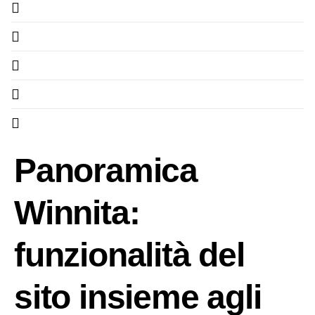
Panoramica
Winnita:
funzionalità del
sito insieme agli