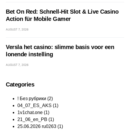
Bet On Red: Schnell‑Hit Slot & Live Casino
Action für Mobile Gamer
AUGUST 7, 2026
Versla het casino: slimme basis voor een
lonende instelling
AUGUST 7, 2026
Categories
! Без рубрики
(2)
04_07_ES_AKS
(1)
1v1chat.one
(1)
21_06_en_PB
(1)
25.06.2026 ru0263
(1)