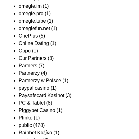
omegle.im
(1)
omegle.pro
(1)
omegle.tube
(1)
omeglefun.net
(1)
OnePlus
(5)
Online Dating
(1)
Oppo
(1)
Our Partners
(3)
Partners
(7)
Partnerzy
(4)
Partnerzy w Polsce
(1)
paypal casino
(1)
Paysafecard Kasinot
(3)
PC & Tablet
(8)
Piggybet Casino
(1)
Plinko
(1)
public
(478)
Rainbet Καζίνο
(1)