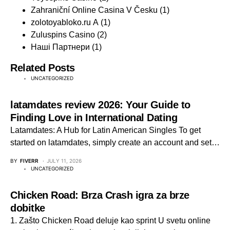
Zahraniční Online Casina V Česku
(1)
zolotoyabloko.ru A
(1)
Zuluspins Casino
(2)
Наші Партнери
(1)
Related Posts
UNCATEGORIZED
latamdates review 2026: Your Guide to
Finding Love in International Dating
Latamdates: A Hub for Latin American Singles To get
started on latamdates, simply create an account and set…
BY
FIVERR
JULY 11, 2026
UNCATEGORIZED
Chicken Road: Brza Crash igra za brze
dobitke
1. Zašto Chicken Road deluje kao sprint U svetu online