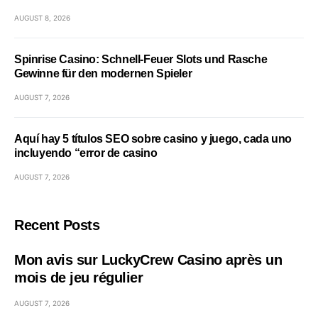
AUGUST 8, 2026
Spinrise Casino: Schnell‑Feuer Slots und Rasche
Gewinne für den modernen Spieler
AUGUST 7, 2026
Aquí hay 5 títulos SEO sobre casino y juego, cada uno
incluyendo “error de casino
AUGUST 7, 2026
Recent Posts
Mon avis sur LuckyCrew Casino après un
mois de jeu régulier
AUGUST 7, 2026