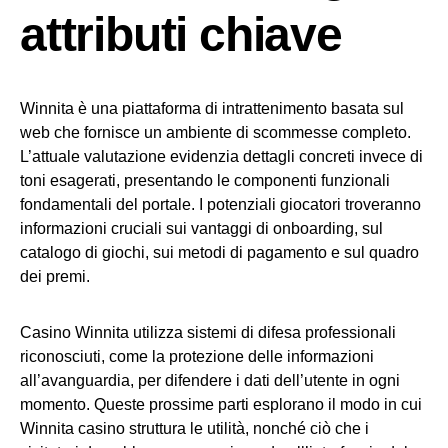
attributi chiave
Winnita è una piattaforma di intrattenimento basata sul
web che fornisce un ambiente di scommesse completo.
L’attuale valutazione evidenzia dettagli concreti invece di
toni esagerati, presentando le componenti funzionali
fondamentali del portale. I potenziali giocatori troveranno
informazioni cruciali sui vantaggi di onboarding, sul
catalogo di giochi, sui metodi di pagamento e sul quadro
dei premi.
Casino Winnita utilizza sistemi di difesa professionali
riconosciuti, come la protezione delle informazioni
all’avanguardia, per difendere i dati dell’utente in ogni
momento. Queste prossime parti esplorano il modo in cui
Winnita casino struttura le utilità, nonché ciò che i