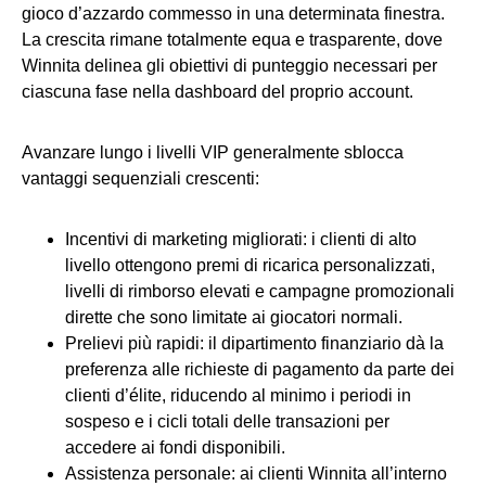
gioco d’azzardo commesso in una determinata finestra.
La crescita rimane totalmente equa e trasparente, dove
Winnita delinea gli obiettivi di punteggio necessari per
ciascuna fase nella dashboard del proprio account.
Avanzare lungo i livelli VIP generalmente sblocca
vantaggi sequenziali crescenti:
Incentivi di marketing migliorati: i clienti di alto
livello ottengono premi di ricarica personalizzati,
livelli di rimborso elevati e campagne promozionali
dirette che sono limitate ai giocatori normali.
Prelievi più rapidi: il dipartimento finanziario dà la
preferenza alle richieste di pagamento da parte dei
clienti d’élite, riducendo al minimo i periodi in
sospeso e i cicli totali delle transazioni per
accedere ai fondi disponibili.
Assistenza personale: ai clienti Winnita all’interno