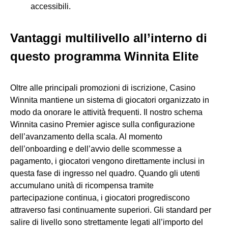
accessibili.
Vantaggi multilivello all’interno di
questo programma Winnita Elite
Oltre alle principali promozioni di iscrizione, Casino
Winnita mantiene un sistema di giocatori organizzato in
modo da onorare le attività frequenti. Il nostro schema
Winnita casino Premier agisce sulla configurazione
dell’avanzamento della scala. Al momento
dell’onboarding e dell’avvio delle scommesse a
pagamento, i giocatori vengono direttamente inclusi in
questa fase di ingresso nel quadro. Quando gli utenti
accumulano unità di ricompensa tramite
partecipazione continua, i giocatori progrediscono
attraverso fasi continuamente superiori. Gli standard per
salire di livello sono strettamente legati all’importo del