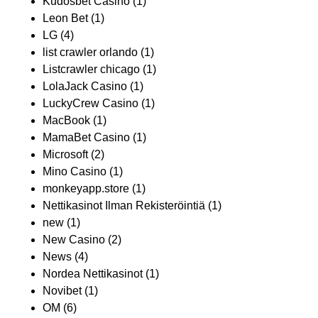
Kudosbet Casino
(1)
Leon Bet
(1)
LG
(4)
list crawler orlando
(1)
Listcrawler chicago
(1)
LolaJack Casino
(1)
LuckyCrew Casino
(1)
MacBook
(1)
MamaBet Casino
(1)
Microsoft
(2)
Mino Casino
(1)
monkeyapp.store
(1)
Nettikasinot Ilman Rekisteröintiä
(1)
new
(1)
New Casino
(2)
News
(4)
Nordea Nettikasinot
(1)
Novibet
(1)
OM
(6)