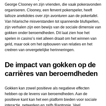
George Clooney en zijn vrienden, die vaak pokeravonden
organiseren. Clooney, een fervent pokerspeler, heeft
talloze anekdotes over zijn avonturen aan de pokertafel.
Van hilarische misverstanden tot spannende blufspellen,
zijn verhalen zijn een bewijs van de sociale dimensie van
gokken onder beroemdheden. Dit laat zien hoe het
spelen in casino’s niet alleen draait om het winnen van
geld, maar ook om het opbouwen van relaties en het
creëren van onvergetelijke herinneringen.
De impact van gokken op de
carrières van beroemdheden
Gokken kan zowel positieve als negatieve effecten
hebben op de levens van beroemdheden. Aan de
positieve kant kan het een platform bieden voor sociale
interactie, netwerken en zelfs filantropie. Veel