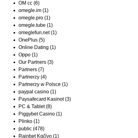
OM cc
(6)
omegle.im
(1)
omegle.pro
(1)
omegle.tube
(1)
omeglefun.net
(1)
OnePlus
(5)
Online Dating
(1)
Oppo
(1)
Our Partners
(3)
Partners
(7)
Partnerzy
(4)
Partnerzy w Polsce
(1)
paypal casino
(1)
Paysafecard Kasinot
(3)
PC & Tablet
(8)
Piggybet Casino
(1)
Plinko
(1)
public
(478)
Rainbet Καζίνο
(1)