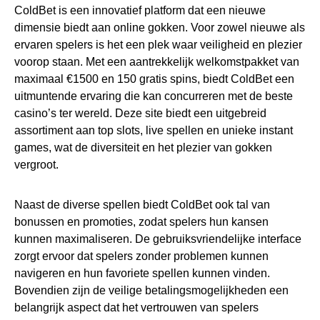
ColdBet is een innovatief platform dat een nieuwe
dimensie biedt aan online gokken. Voor zowel nieuwe als
ervaren spelers is het een plek waar veiligheid en plezier
voorop staan. Met een aantrekkelijk welkomstpakket van
maximaal €1500 en 150 gratis spins, biedt ColdBet een
uitmuntende ervaring die kan concurreren met de beste
casino’s ter wereld. Deze site biedt een uitgebreid
assortiment aan top slots, live spellen en unieke instant
games, wat de diversiteit en het plezier van gokken
vergroot.
Naast de diverse spellen biedt ColdBet ook tal van
bonussen en promoties, zodat spelers hun kansen
kunnen maximaliseren. De gebruiksvriendelijke interface
zorgt ervoor dat spelers zonder problemen kunnen
navigeren en hun favoriete spellen kunnen vinden.
Bovendien zijn de veilige betalingsmogelijkheden een
belangrijk aspect dat het vertrouwen van spelers