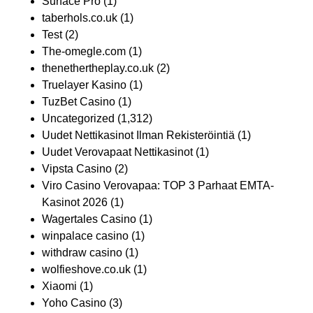
Surface Pro
(1)
taberhols.co.uk
(1)
Test
(2)
The-omegle.com
(1)
thenethertheplay.co.uk
(2)
Truelayer Kasino
(1)
TuzBet Casino
(1)
Uncategorized
(1,312)
Uudet Nettikasinot Ilman Rekisteröintiä
(1)
Uudet Verovapaat Nettikasinot
(1)
Vipsta Casino
(2)
Viro Casino Verovapaa: TOP 3 Parhaat EMTA-
Kasinot 2026
(1)
Wagertales Casino
(1)
winpalace casino
(1)
withdraw casino
(1)
wolfieshove.co.uk
(1)
Xiaomi
(1)
Yoho Casino
(3)