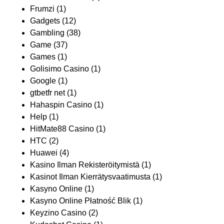
Frumzi
(1)
Gadgets
(12)
Gambling
(38)
Game
(37)
Games
(1)
Golisimo Casino
(1)
Google
(1)
gtbetfr net
(1)
Hahaspin Casino
(1)
Help
(1)
HitMate88 Casino
(1)
HTC
(2)
Huawei
(4)
Kasino Ilman Rekisteröitymistä
(1)
Kasinot Ilman Kierrätysvaatimusta
(1)
Kasyno Online
(1)
Kasyno Online Płatność Blik
(1)
Keyzino Casino
(2)