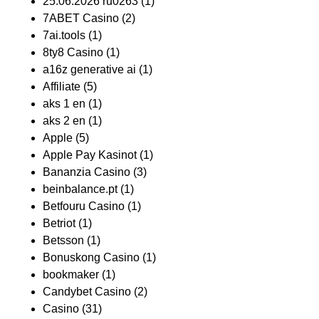
25.06.2026 ru0263
(1)
7ABET Casino
(2)
7ai.tools
(1)
8ty8 Casino
(1)
a16z generative ai
(1)
Affiliate
(5)
aks 1 en
(1)
aks 2 en
(1)
Apple
(5)
Apple Pay Kasinot
(1)
Bananzia Casino
(3)
beinbalance.pt
(1)
Betfouru Casino
(1)
Betriot
(1)
Betsson
(1)
Bonuskong Casino
(1)
bookmaker
(1)
Candybet Casino
(2)
Casino
(31)