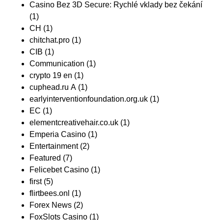
Casino Bez 3D Secure: Rychlé vklady bez čekání
(1)
CH
(1)
chitchat.pro
(1)
CIB
(1)
Communication
(1)
crypto 19 en
(1)
cuphead.ru A
(1)
earlyinterventionfoundation.org.uk
(1)
EC
(1)
elementcreativehair.co.uk
(1)
Emperia Casino
(1)
Entertainment
(2)
Featured
(7)
Felicebet Casino
(1)
first
(5)
flirtbees.onl
(1)
Forex News
(2)
FoxSlots Casino
(1)