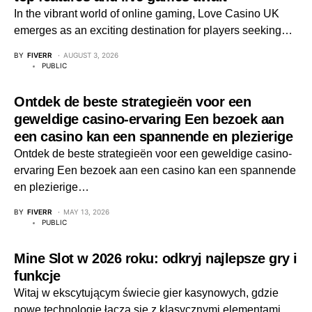
In the vibrant world of online gaming, Love Casino UK
emerges as an exciting destination for players seeking…
BY
FIVERR
AUGUST 3, 2026
PUBLIC
Ontdek de beste strategieën voor een
geweldige casino-ervaring Een bezoek aan
een casino kan een spannende en plezierige
Ontdek de beste strategieën voor een geweldige casino-
ervaring Een bezoek aan een casino kan een spannende
en plezierige…
BY
FIVERR
MAY 13, 2026
PUBLIC
Mine Slot w 2026 roku: odkryj najlepsze gry i
funkcje
Witaj w ekscytującym świecie gier kasynowych, gdzie
nowe technologie łączą się z klasycznymi elementami