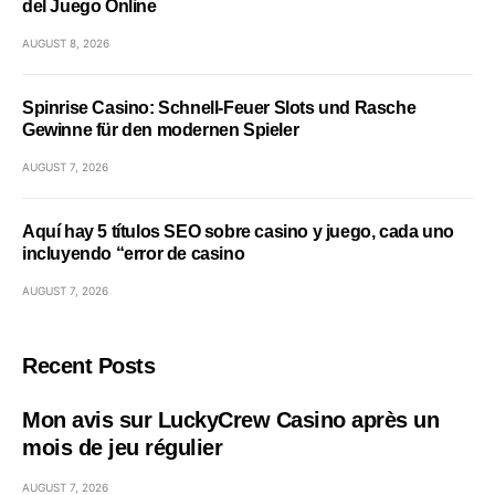
del Juego Online
AUGUST 8, 2026
Spinrise Casino: Schnell‑Feuer Slots und Rasche
Gewinne für den modernen Spieler
AUGUST 7, 2026
Aquí hay 5 títulos SEO sobre casino y juego, cada uno
incluyendo “error de casino
AUGUST 7, 2026
Recent Posts
Mon avis sur LuckyCrew Casino après un
mois de jeu régulier
AUGUST 7, 2026