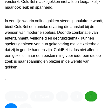
versterkt. ColdBet maakt gokken niet alleen toegankelijk,
maar ook leuk en spannend.
In een tijd waarin online gokken steeds populairder wordt,
biedt ColdBet een unieke ervaring die aansluit bij de
wensen van moderne spelers. Door de combinatie van
entertainment, veiligheid en gebruiksgemak, kunnen
spelers genieten van hun gokervaring met de zekerheid
dat zij in goede handen zijn. ColdBet is dus niet alleen
een goksite, maar een bestemming voor iedereen die op
zoek is naar spanning en plezier in de wereld van
gokken.
“`
Share
Tweet