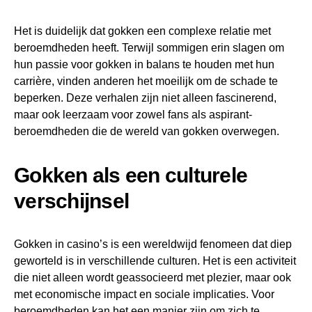
Het is duidelijk dat gokken een complexe relatie met
beroemdheden heeft. Terwijl sommigen erin slagen om
hun passie voor gokken in balans te houden met hun
carrière, vinden anderen het moeilijk om de schade te
beperken. Deze verhalen zijn niet alleen fascinerend,
maar ook leerzaam voor zowel fans als aspirant-
beroemdheden die de wereld van gokken overwegen.
Gokken als een culturele
verschijnsel
Gokken in casino’s is een wereldwijd fenomeen dat diep
geworteld is in verschillende culturen. Het is een activiteit
die niet alleen wordt geassocieerd met plezier, maar ook
met economische impact en sociale implicaties. Voor
beroemdheden kan het een manier zijn om zich te