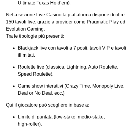
Ultimate Texas Hold’em).
Nella sezione Live Casino la piattaforma dispone di oltre
150 tavoli live, grazie a provider come Pragmatic Play ed
Evolution Gaming.
Tra le tipologie più presenti:
Blackjack live con tavoli a 7 posti, tavoli VIP e tavoli
illimitati.
Roulette live (classica, Lightning, Auto Roulette,
Speed Roulette).
Game show interattivi (Crazy Time, Monopoly Live,
Deal or No Deal, ecc.).
Qui il giocatore può scegliere in base a:
Limite di puntata (low‑stake, medio‑stake,
high‑roller).