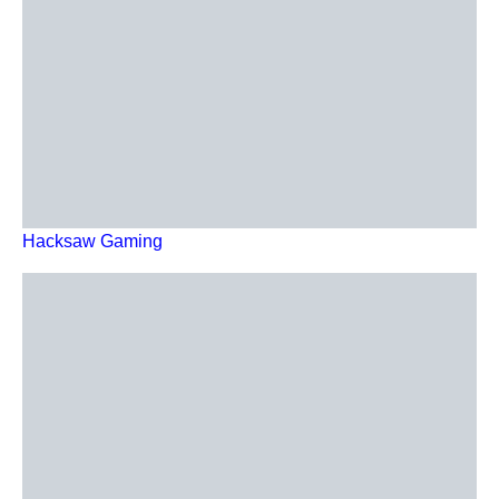
Hacksaw Gaming