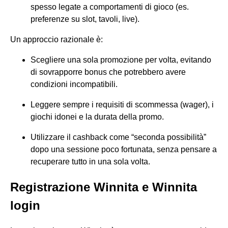
spesso legate a comportamenti di gioco (es.
preferenze su slot, tavoli, live).
Un approccio razionale è:
Scegliere una sola promozione per volta, evitando
di sovrapporre bonus che potrebbero avere
condizioni incompatibili.
Leggere sempre i requisiti di scommessa (wager), i
giochi idonei e la durata della promo.
Utilizzare il cashback come “seconda possibilità”
dopo una sessione poco fortunata, senza pensare a
recuperare tutto in una sola volta.
Registrazione Winnita e Winnita
login