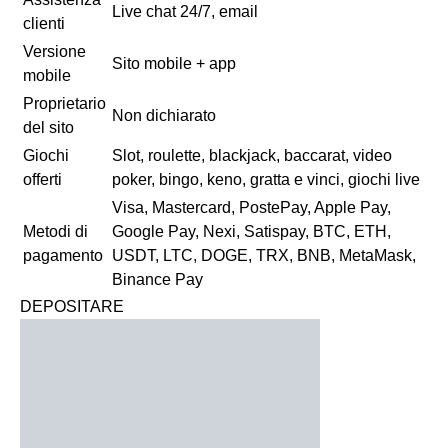
Live chat 24/7, email
clienti
Versione
Sito mobile + app
mobile
Proprietario
Non dichiarato
del sito
Giochi
Slot, roulette, blackjack, baccarat, video
offerti
poker, bingo, keno, gratta e vinci, giochi live
Visa, Mastercard, PostePay, Apple Pay,
Metodi di
Google Pay, Nexi, Satispay, BTC, ETH,
pagamento
USDT, LTC, DOGE, TRX, BNB, MetaMask,
Binance Pay
DEPOSITARE