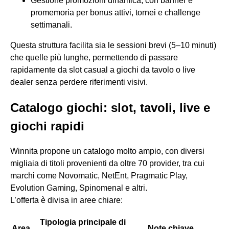
Gestione promozioni dinamica, con banner e
promemoria per bonus attivi, tornei e challenge
settimanali.
Questa struttura facilita sia le sessioni brevi (5–10 minuti)
che quelle più lunghe, permettendo di passare
rapidamente da slot casual a giochi da tavolo o live
dealer senza perdere riferimenti visivi.
Catalogo giochi: slot, tavoli, live e
giochi rapidi
Winnita propone un catalogo molto ampio, con diversi
migliaia di titoli provenienti da oltre 70 provider, tra cui
marchi come Novomatic, NetEnt, Pragmatic Play,
Evolution Gaming, Spinomenal e altri.
L’offerta è divisa in aree chiare:
Tipologia principale di
Area
Note chiave