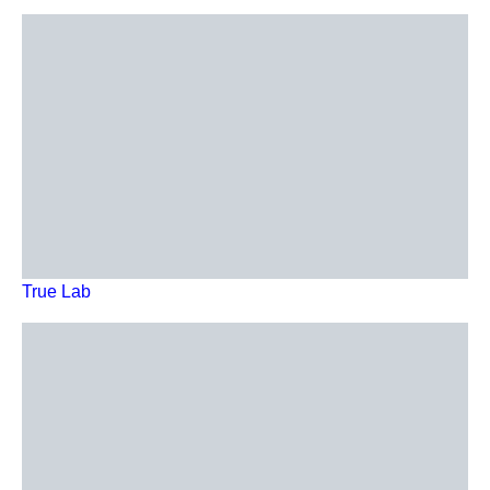
True Lab