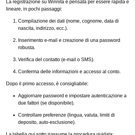
La registrazione su Winnita è pensata per essere rapida e
lineare, in pochi passaggi:
Compilazione dei dati (nome, cognome, data di
nascita, indirizzo, ecc.).
Inserimento e‑mail e creazione di una password
robusta.
Verifica del contatto (e‑mail o SMS).
Conferma delle informazioni e accesso al conto.
Dopo il primo accesso, è consigliabile:
Aggiornare password e impostare autenticazione a
due fattori (se disponibile).
Controllare preferenze (lingua, valuta, limiti di
deposito, auto‑esclusione).
La tabella qui sotto riassume la procedura guidata: