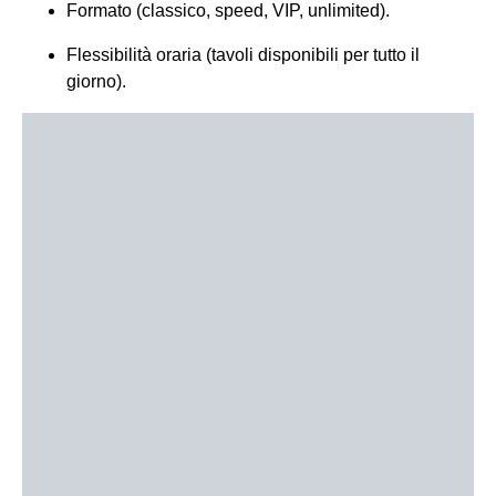
Formato (classico, speed, VIP, unlimited).
Flessibilità oraria (tavoli disponibili per tutto il
giorno).