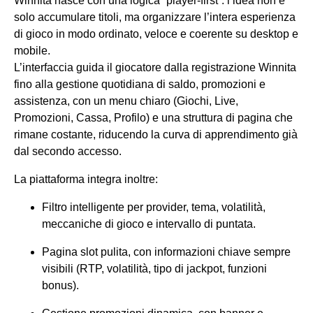
Winnita nasce con una logica “player‑first”: l’idea non è
solo accumulare titoli, ma organizzare l’intera esperienza
di gioco in modo ordinato, veloce e coerente su desktop e
mobile.
L’interfaccia guida il giocatore dalla registrazione Winnita
fino alla gestione quotidiana di saldo, promozioni e
assistenza, con un menu chiaro (Giochi, Live,
Promozioni, Cassa, Profilo) e una struttura di pagina che
rimane costante, riducendo la curva di apprendimento già
dal secondo accesso.
La piattaforma integra inoltre:
Filtro intelligente per provider, tema, volatilità,
meccaniche di gioco e intervallo di puntata.
Pagina slot pulita, con informazioni chiave sempre
visibili (RTP, volatilità, tipo di jackpot, funzioni
bonus).