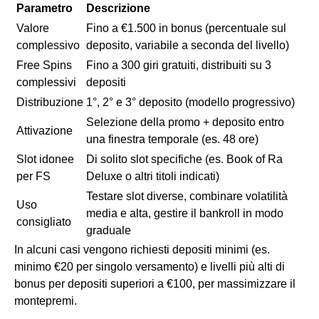
Parametro
Descrizione
Valore
Fino a €1.500 in bonus (percentuale sul
complessivo
deposito, variabile a seconda del livello)
Free Spins
Fino a 300 giri gratuiti, distribuiti su 3
complessivi
depositi
Distribuzione
1°, 2° e 3° deposito (modello progressivo)
Selezione della promo + deposito entro
Attivazione
una finestra temporale (es. 48 ore)
Slot idonee
Di solito slot specifiche (es. Book of Ra
per FS
Deluxe o altri titoli indicati)
Testare slot diverse, combinare volatilità
Uso
media e alta, gestire il bankroll in modo
consigliato
graduale
In alcuni casi vengono richiesti depositi minimi (es.
minimo €20 per singolo versamento) e livelli più alti di
bonus per depositi superiori a €100, per massimizzare il
montepremi.