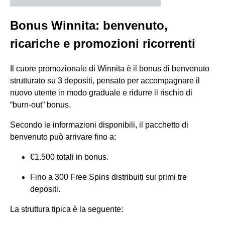
Bonus Winnita: benvenuto,
ricariche e promozioni ricorrenti
Il cuore promozionale di Winnita è il bonus di benvenuto
strutturato su 3 depositi, pensato per accompagnare il
nuovo utente in modo graduale e ridurre il rischio di
“burn‑out” bonus.
Secondo le informazioni disponibili, il pacchetto di
benvenuto può arrivare fino a:
€1.500 totali in bonus.
Fino a 300 Free Spins distribuiti sui primi tre
depositi.
La struttura tipica è la seguente: