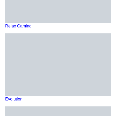
Relax Gaming
Evolution