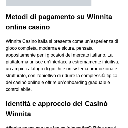
Metodi di pagamento su Winnita
online casino
Winnita Casino Italia si presenta come un’esperienza di
gioco completa, moderna e sicura, pensata
appositamente per i giocatori del mercato italiano. La
piattaforma unisce un’interfaccia estremamente intuitiva,
un ampio catalogo di giochi e un sistema promozionale
strutturato, con l’obiettivo di ridurre la complessità tipica
dei casinò online e offrire un’onboarding graduale e
controllabile.
Identità e approccio del Casinò
Winnita