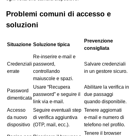
Problemi comuni di accesso e
soluzioni
Prevenzione
Situazione
Soluzione tipica
consigliata
Re‑inserire e‑mail e
Credenziali
password,
Salvare credenziali
errate
controllando
in un gestore sicuro.
maiuscole e spazi.
Usare “Recupera
Abilitare la verifica in
Password
password” e seguire il
due passaggi
dimenticata
link via e‑mail.
quando disponibile.
Accesso
Seguire eventuali step
Tenere aggiornati
da nuovo
di verifica aggiuntiva
e‑mail e numero di
dispositivo
(OTP, mail, ecc.).
telefono nel profilo.
Tenere il browser