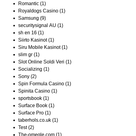
Romantic
(1)
Royaldogs Casino
(1)
Samsung
(9)
securitysignal AU
(1)
sh en 16
(1)
Siirto Kasinot
(1)
Siru Mobile Kasinot
(1)
slim gr
(1)
Slot Online Soldi Veri
(1)
Socializing
(1)
Sony
(2)
Spin Formula Casino
(1)
Spinita Casino
(1)
sportsbook
(1)
Surface Book
(1)
Surface Pro
(1)
taberhols.co.uk
(1)
Test
(2)
The-omegle.com
(1)