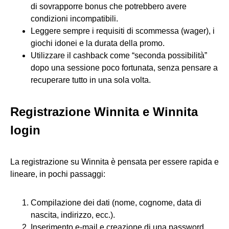
di sovrapporre bonus che potrebbero avere
condizioni incompatibili.
Leggere sempre i requisiti di scommessa (wager), i
giochi idonei e la durata della promo.
Utilizzare il cashback come “seconda possibilità”
dopo una sessione poco fortunata, senza pensare a
recuperare tutto in una sola volta.
Registrazione Winnita e Winnita
login
La registrazione su Winnita è pensata per essere rapida e
lineare, in pochi passaggi:
Compilazione dei dati (nome, cognome, data di
nascita, indirizzo, ecc.).
Inserimento e‑mail e creazione di una password