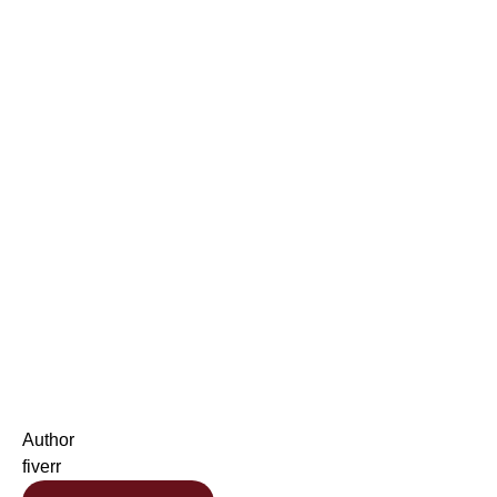
Author
fiverr