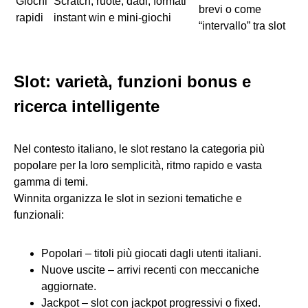
Giochi
Scratch, ruote, dadi, formati
brevi o come
rapidi
instant win e mini‑giochi
“intervallo” tra slot
Slot: varietà, funzioni bonus e
ricerca intelligente
Nel contesto italiano, le slot restano la categoria più
popolare per la loro semplicità, ritmo rapido e vasta
gamma di temi.
Winnita organizza le slot in sezioni tematiche e
funzionali:
Popolari – titoli più giocati dagli utenti italiani.
Nuove uscite – arrivi recenti con meccaniche
aggiornate.
Jackpot – slot con jackpot progressivi o fixed.