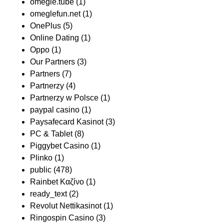
omegle.tube
(1)
omeglefun.net
(1)
OnePlus
(5)
Online Dating
(1)
Oppo
(1)
Our Partners
(3)
Partners
(7)
Partnerzy
(4)
Partnerzy w Polsce
(1)
paypal casino
(1)
Paysafecard Kasinot
(3)
PC & Tablet
(8)
Piggybet Casino
(1)
Plinko
(1)
public
(478)
Rainbet Καζίνο
(1)
ready_text
(2)
Revolut Nettikasinot
(1)
Ringospin Casino
(3)