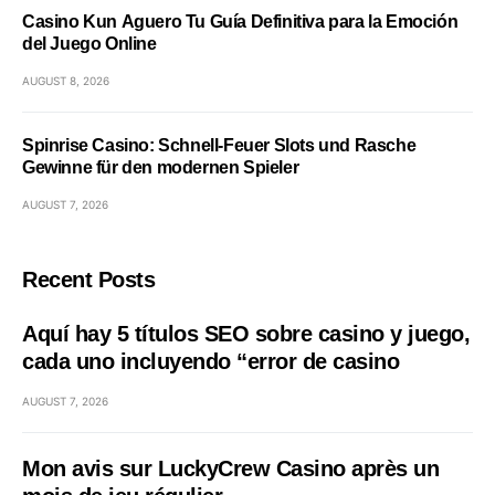
Casino Kun Aguero Tu Guía Definitiva para la Emoción
del Juego Online
AUGUST 8, 2026
Spinrise Casino: Schnell‑Feuer Slots und Rasche
Gewinne für den modernen Spieler
AUGUST 7, 2026
Recent Posts
Aquí hay 5 títulos SEO sobre casino y juego,
cada uno incluyendo “error de casino
AUGUST 7, 2026
Mon avis sur LuckyCrew Casino après un