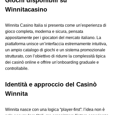
Giochi disponibili su
Winnitacasino
Winnita Casino Italia si presenta come un’esperienza di
gioco completa, moderna e sicura, pensata
appositamente per i giocatori del mercato italiano. La
piattaforma unisce un’interfaccia estremamente intuitiva,
un ampio catalogo di giochi e un sistema promozionale
strutturato, con l’obiettivo di ridurre la complessità tipica
dei casinò online e offrire un’onboarding graduale e
controllabile.
Identità e approccio del Casinò
Winnita
Winnita nasce con una logica “player‑first”: l’idea non è