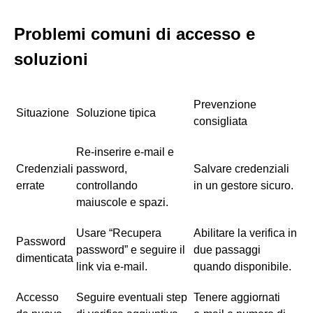
Problemi comuni di accesso e
soluzioni
Prevenzione
Situazione
Soluzione tipica
consigliata
Re‑inserire e‑mail e
Credenziali
password,
Salvare credenziali
errate
controllando
in un gestore sicuro.
maiuscole e spazi.
Usare “Recupera
Abilitare la verifica in
Password
password” e seguire il
due passaggi
dimenticata
link via e‑mail.
quando disponibile.
Accesso
Seguire eventuali step
Tenere aggiornati