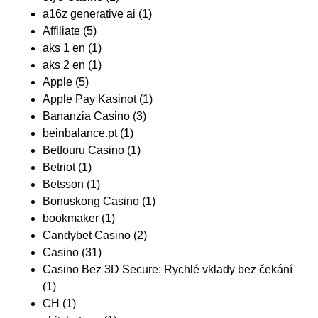
a16z generative ai
(1)
Affiliate
(5)
aks 1 en
(1)
aks 2 en
(1)
Apple
(5)
Apple Pay Kasinot
(1)
Bananzia Casino
(3)
beinbalance.pt
(1)
Betfouru Casino
(1)
Betriot
(1)
Betsson
(1)
Bonuskong Casino
(1)
bookmaker
(1)
Candybet Casino
(2)
Casino
(31)
Casino Bez 3D Secure: Rychlé vklady bez čekání
(1)
CH
(1)