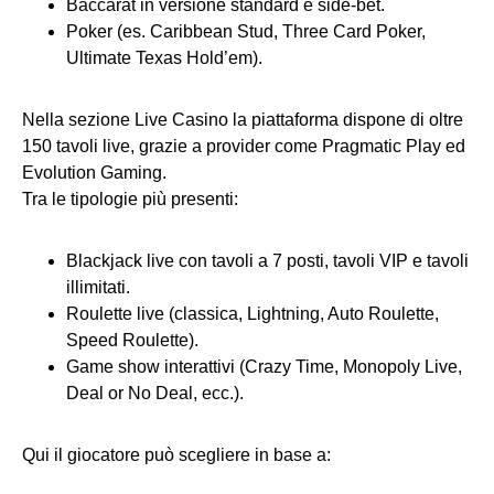
Baccarat in versione standard e side‑bet.
Poker (es. Caribbean Stud, Three Card Poker,
Ultimate Texas Hold’em).
Nella sezione Live Casino la piattaforma dispone di oltre
150 tavoli live, grazie a provider come Pragmatic Play ed
Evolution Gaming.
Tra le tipologie più presenti:
Blackjack live con tavoli a 7 posti, tavoli VIP e tavoli
illimitati.
Roulette live (classica, Lightning, Auto Roulette,
Speed Roulette).
Game show interattivi (Crazy Time, Monopoly Live,
Deal or No Deal, ecc.).
Qui il giocatore può scegliere in base a: