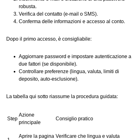
robusta.
Verifica del contatto (e‑mail o SMS).
Conferma delle informazioni e accesso al conto.
Dopo il primo accesso, è consigliabile:
Aggiornare password e impostare autenticazione a
due fattori (se disponibile).
Controllare preferenze (lingua, valuta, limiti di
deposito, auto‑esclusione).
La tabella qui sotto riassume la procedura guidata:
Azione
Step
Consiglio pratico
principale
Aprire la pagina
Verificare che lingua e valuta
1