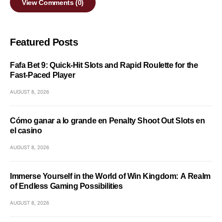
View Comments (0)
Featured Posts
Fafa Bet 9: Quick‑Hit Slots and Rapid Roulette for the
Fast‑Paced Player
AUGUST 8, 2026
Cómo ganar a lo grande en Penalty Shoot Out Slots en
el casino
AUGUST 8, 2026
Immerse Yourself in the World of Win Kingdom: A Realm
of Endless Gaming Possibilities
AUGUST 8, 2026