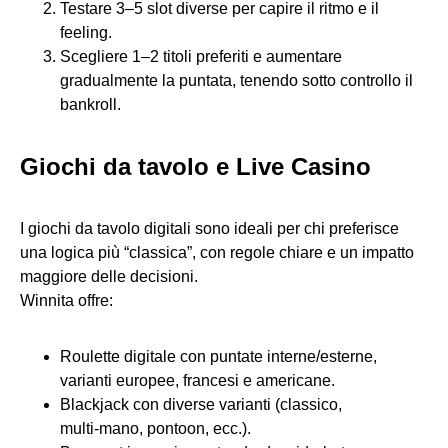
Testare 3–5 slot diverse per capire il ritmo e il
feeling.
Scegliere 1–2 titoli preferiti e aumentare
gradualmente la puntata, tenendo sotto controllo il
bankroll.
Giochi da tavolo e Live Casino
I giochi da tavolo digitali sono ideali per chi preferisce
una logica più “classica”, con regole chiare e un impatto
maggiore delle decisioni.
Winnita offre:
Roulette digitale con puntate interne/esterne,
varianti europee, francesi e americane.
Blackjack con diverse varianti (classico,
multi‑mano, pontoon, ecc.).