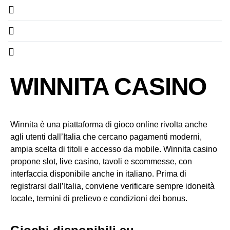
WINNITA CASINO
Winnita è una piattaforma di gioco online rivolta anche
agli utenti dall’Italia che cercano pagamenti moderni,
ampia scelta di titoli e accesso da mobile. Winnita casino
propone slot, live casino, tavoli e scommesse, con
interfaccia disponibile anche in italiano. Prima di
registrarsi dall’Italia, conviene verificare sempre idoneità
locale, termini di prelievo e condizioni dei bonus.