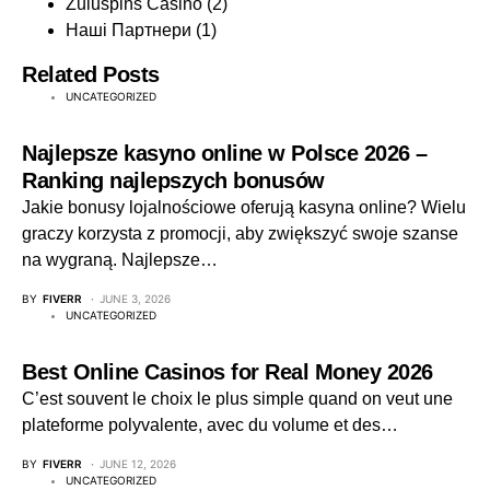
Zuluspins Casino
(2)
Наші Партнери
(1)
Related Posts
UNCATEGORIZED
Najlepsze kasyno online w Polsce 2026 –
Ranking najlepszych bonusów
Jakie bonusy lojalnościowe oferują kasyna online? Wielu
graczy korzysta z promocji, aby zwiększyć swoje szanse
na wygraną. Najlepsze…
BY
FIVERR
JUNE 3, 2026
UNCATEGORIZED
Best Online Casinos for Real Money 2026
C’est souvent le choix le plus simple quand on veut une
plateforme polyvalente, avec du volume et des…
BY
FIVERR
JUNE 12, 2026
UNCATEGORIZED