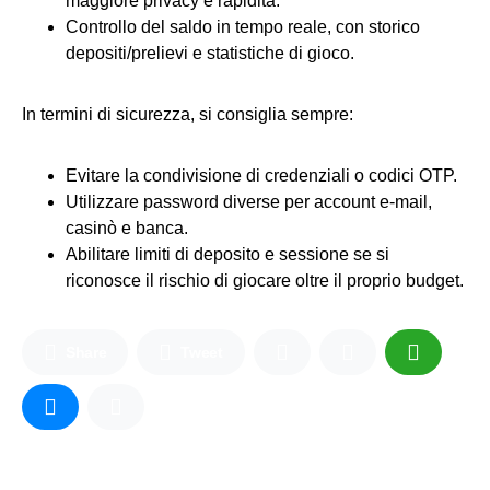
maggiore privacy e rapidità.
Controllo del saldo in tempo reale, con storico
depositi/prelievi e statistiche di gioco.
In termini di sicurezza, si consiglia sempre:
Evitare la condivisione di credenziali o codici OTP.
Utilizzare password diverse per account e‑mail,
casinò e banca.
Abilitare limiti di deposito e sessione se si
riconosce il rischio di giocare oltre il proprio budget.
Share
Tweet