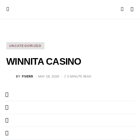
UNCATEGORIZED
WINNITA CASINO
BY
FIVERR
MAY 28, 2026
5 MINUTE READ