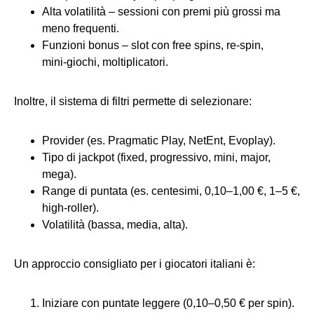
Alta volatilità – sessioni con premi più grossi ma
meno frequenti.
Funzioni bonus – slot con free spins, re‑spin,
mini‑giochi, moltiplicatori.
Inoltre, il sistema di filtri permette di selezionare:
Provider (es. Pragmatic Play, NetEnt, Evoplay).
Tipo di jackpot (fixed, progressivo, mini, major,
mega).
Range di puntata (es. centesimi, 0,10–1,00 €, 1–5 €,
high‑roller).
Volatilità (bassa, media, alta).
Un approccio consigliato per i giocatori italiani è:
Iniziare con puntate leggere (0,10–0,50 € per spin).