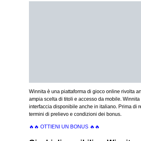
Winnita è una piattaforma di gioco online rivolta a
ampia scelta di titoli e accesso da mobile. Winnit
interfaccia disponibile anche in italiano. Prima di r
termini di prelievo e condizioni dei bonus.
🔥🔥 OTTIENI UN BONUS 🔥🔥