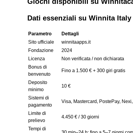
Giochi disponibili su Winnitac
Dati essenziali su Winnita Italy
Parametro
Dettagli
Sito ufficiale
winnitaapps.it
Fondazione
2024
Licenza
Non verificata / non dichiarata
Bonus di
Fino a 1.500 € + 300 giri gratis
benvenuto
Deposito
10 €
minimo
Sistemi di
Visa, Mastercard, PostePay, Nexi,
pagamento
Limite di
4.450 € / 30 giorni
prelievo
Tempi di
30 min–24 h; fino a 5–7 giorni co