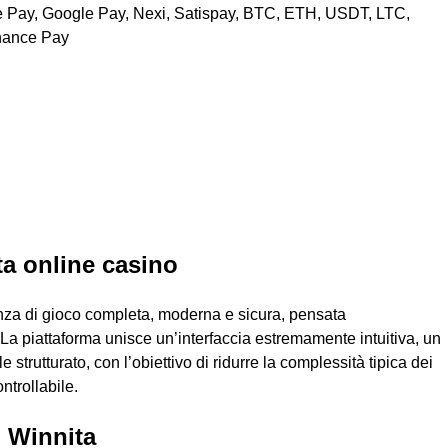
e Pay, Google Pay, Nexi, Satispay, BTC, ETH, USDT, LTC,
nance Pay
a online casino
nza di gioco completa, moderna e sicura, pensata
 La piattaforma unisce un’interfaccia estremamente intuitiva, un
trutturato, con l’obiettivo di ridurre la complessità tipica dei
ntrollabile.
ò Winnita