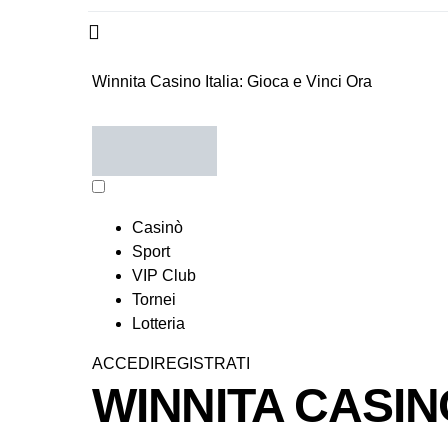
Winnita Casino Italia: Gioca e Vinci Ora
Casinò
Sport
VIP Club
Tornei
Lotteria
ACCEDI
REGISTRATI
WINNITA CASIN