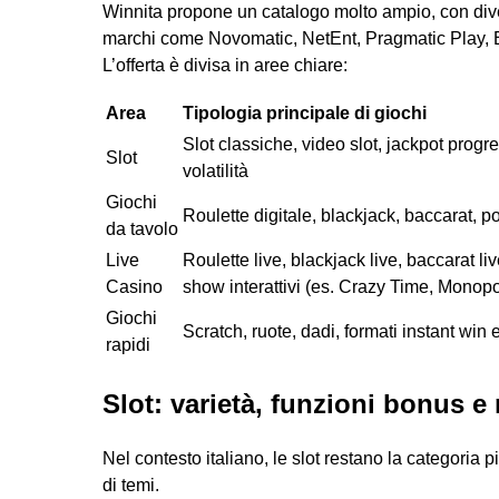
Winnita propone un catalogo molto ampio, con diversi
marchi come Novomatic, NetEnt, Pragmatic Play, E
L’offerta è divisa in aree chiare:
Area
Tipologia principale di giochi
Slot classiche, video slot, jackpot progres
Slot
volatilità
Giochi
Roulette digitale, blackjack, baccarat, po
da tavolo
Live
Roulette live, blackjack live, baccarat li
Casino
show interattivi (es. Crazy Time, Monopo
Giochi
Scratch, ruote, dadi, formati instant win 
rapidi
Slot: varietà, funzioni bonus e 
Nel contesto italiano, le slot restano la categoria 
di temi.