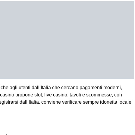
nche agli utenti dall’Italia che cercano pagamenti moderni,
a casino propone slot, live casino, tavoli e scommesse, con
egistrarsi dall’Italia, conviene verificare sempre idoneità locale,